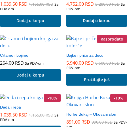
Opcije
1.039,50
RSD
4.752,00
RSD
1.155,00
RSD
5.280,00
RSD
Sa
Sa
mogu
PDV-om
PDV-om
biti
Dodaj u korpu
Dodaj u korpu
izabrane
na
stranici
Rasprodato
proizvoda.
Crtamo i bojimo
Bajke i priče za decu
264,00
RSD
5.940,00
RSD
6.600,00
RSD
Sa PDV-om
Sa
PDV-om
Dodaj u korpu
Pročitajte još
-
10
%
-
10
%
Deda i repa
1.039,50
RSD
Horhe Bukaj – Okovani slon
1.155,00
RSD
Sa
PDV-om
891,00
RSD
990,00
RSD
Sa PDV-
om