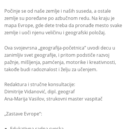
Počinje se od naše zemlje i naših suseda, a ostale
zemlje su poređane po azbučnom redu. Na kraju je
mapa Evrope, gde dete treba da pronađe mesto svake
zemlje i uoči njenu veličinu i geografski položaj.
Ova svojevrsna „geografija-početnica” uvodi decu u
zanimljiv svet geografije, i pritom podstiče razvoj
pažnje, mišljenja, pamćenja, motorike i kreativnosti,
takođe budi radoznalost i želju za učenjem.
Redaktura i stručne konsultacije:
Dimitrije Vidanović, dipl. geograf
Ana-Marija Vasilov, strukovni master vaspitač
„Zastave Evrope“:
Edukativna radna sveska