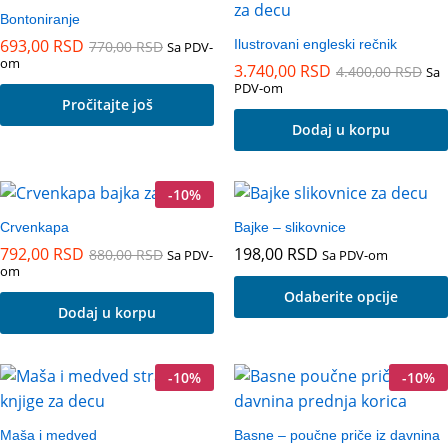
Bontoniranje
693,00
RSD
Ilustrovani engleski rečnik
770,00
RSD
Sa PDV-
om
3.740,00
RSD
4.400,00
RSD
Sa
PDV-om
Pročitajte još
Dodaj u korpu
-
10
%
Crvenkapa
Bajke – slikovnice
792,00
RSD
198,00
RSD
880,00
RSD
Sa PDV-
Sa PDV-om
om
Odaberite opcije
Dodaj u korpu
Ovaj
proizvod
-
10
%
ima
-
10
%
više
varijanti.
Maša i medved
Basne – poučne priče iz davnina