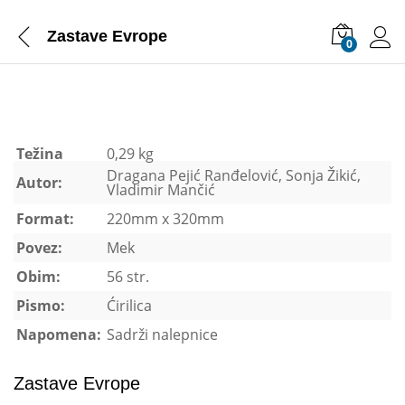
Zastave Evrope
0
Težina
0,29 kg
Dragana Pejić Ranđelović, Sonja Žikić,
Autor:
Vladimir Mančić
Format:
220mm x 320mm
Povez:
Mek
Obim:
56 str.
Pismo:
Ćirilica
Napomena:
Sadrži nalepnice
Zastave Evrope