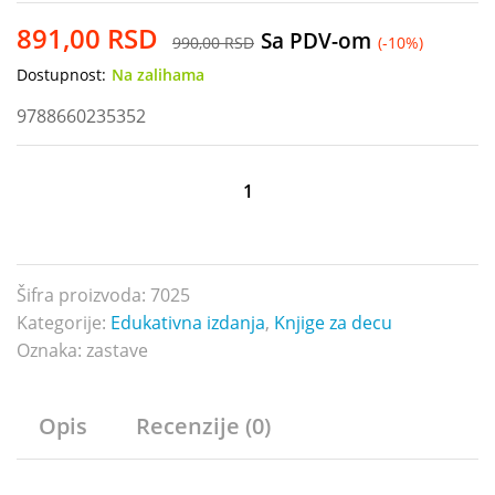
891,00
RSD
Sa PDV-om
990,00
RSD
(-10%)
Dostupnost:
Na zalihama
9788660235352
Zastave
Evrope
količina
Šifra proizvoda:
7025
Kategorije:
Edukativna izdanja
,
Knjige za decu
Oznaka:
zastave
Opis
Recenzije (0)