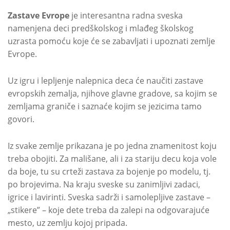
Zastave Evrope
je interesantna radna sveska
namenjena deci predškolskog i mlađeg školskog
uzrasta pomoću koje će se zabavljati i upoznati zemlje
Evrope.
Uz igru i lepljenje nalepnica deca će naučiti zastave
evropskih zemalja, njihove glavne gradove, sa kojim se
zemljama graniče i saznaće kojim se jezicima tamo
govori.
Iz svake zemlje prikazana je po jedna znamenitost koju
treba obojiti. Za mališane, ali i za stariju decu koja vole
da boje, tu su crteži zastava za bojenje po modelu, tj.
po brojevima. Na kraju sveske su zanimljivi zadaci,
igrice i lavirinti. Sveska sadrži i samolepljive zastave –
„stikere” – koje dete treba da zalepi na odgovarajuće
mesto, uz zemlju kojoj pripada.