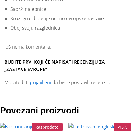
Sadrži nalepnice
Kroz igru i bojenje učimo evropske zastave
Oboj svoju razglednicu
Još nema komentara.
BUDITE PRVI KOJI ĆE NAPISATI RECENZIJU ZA
„ZASTAVE EVROPE“
Morate biti
prijavljeni
da biste postavili recenziju.
Povezani proizvodi
Rasprodato
-
15
%