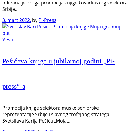
održana je druga promocija knjige košarkaškog selektora
Srbije…
3. mart 2022.
by
Pi-Press
Vesti
Pešićeva knjiga u jubilarnoj godini „Pi-
press“-a
Promocija knjige selektora muške seniorske
reprezentacije Srbije i slavnog trofejnog stratega
Svetsilava Karija Pešića „Moja…