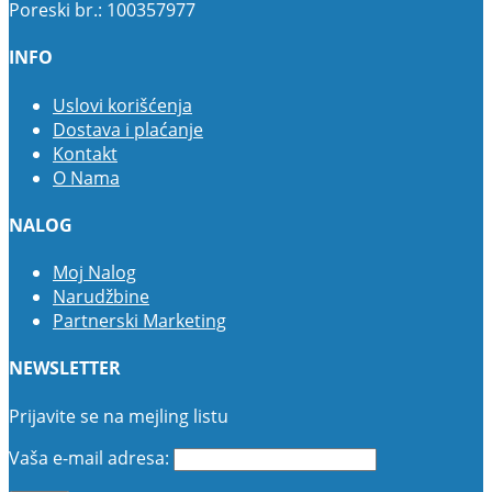
Poreski br.: 100357977
INFO
Uslovi korišćenja
Dostava i plaćanje
Kontakt
O Nama
NALOG
Moj Nalog
Narudžbine
Partnerski Marketing
NEWSLETTER
Prijavite se na mejling listu
Vaša e-mail adresa: