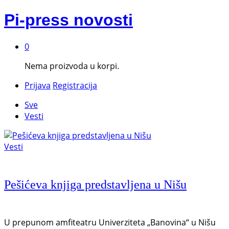
Pi-press novosti
0
Nema proizvoda u korpi.
Prijava
Registracija
Sve
Vesti
Vesti
Pešićeva knjiga predstavljena u Nišu
U prepunom amfiteatru Univerziteta „Banovina“ u Nišu