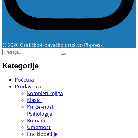
© 2026 Grafičko-izdavačko društvo Pi-press
Kategorije
Početna
Prodavnica
Kompleti knjiga
Klasici
Književnost
Psihologija
Romani
Umetnost
Enciklopedije