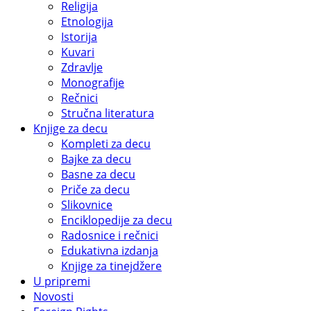
Religija
Etnologija
Istorija
Kuvari
Zdravlje
Monografije
Rečnici
Stručna literatura
Knjige za decu
Kompleti za decu
Bajke za decu
Basne za decu
Priče za decu
Slikovnice
Enciklopedije za decu
Radosnice i rečnici
Edukativna izdanja
Knjige za tinejdžere
U pripremi
Novosti