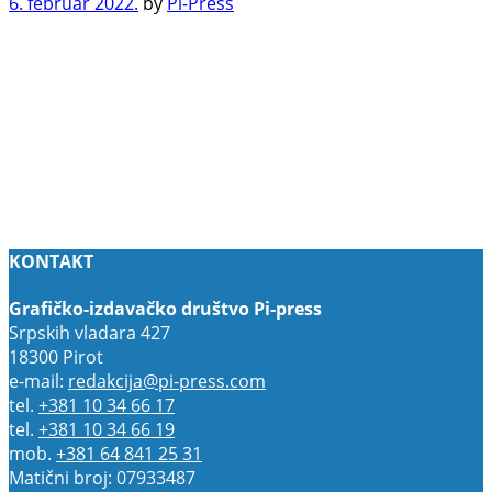
6. februar 2022.
by
Pi-Press
KONTAKT
Grafičko-izdavačko društvo Pi-press
Srpskih vladara 427
18300 Pirot
e-mail:
redakcija@pi-press.com
tel.
+381 10 34 66 17
tel.
+381 10 34 66 19
mob.
+381 64 841 25 31
Matični broj: 07933487