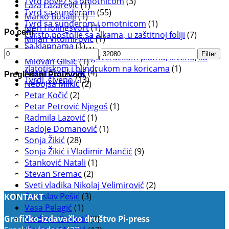
Tvrd povez sa omotnicom
(3)
Laza Lazarević
(1)
Tvrd sa sunđerom
(55)
Marko Busalji
(1)
Tvrd sa sunđerom i omotnicom
(1)
Meri Holingsvort
(1)
Po ceni
Čvrsto postolje sa alkama, u zaštitnoj foliji
(7)
Miljan Vitomirović
(1)
Sa klapnama
(1)
Miloš Sokolović
(1)
Minimalna
Maksimalna
Filter
Tvrdi povez u knjigovezačkom platnu, šiveno, sa
Milovan Glišić
(1)
cena
cena
zlatotiskom i blindrukom na koricama
(1)
Natali Stanković
(4)
Pregledani Proizvodi
Tvrdi, šiveno
(13)
Nebojša Milkić
(2)
Petar Kočić
(2)
Petar Petrović Njegoš
(1)
Radmila Lazović
(1)
Radoje Domanović
(1)
Sonja Žikić
(28)
Sonja Žikić i Vladimir Mančić
(9)
Stanković Natali
(1)
Stevan Sremac
(2)
Sveti vladika Nikolaj Velimirović
(2)
Svetislav Pešić
(3)
KONTAKT
Vasa Pelagić
(1)
Grafičko-izdavačko društvo Pi-press
Vladimir Ćorović
(2)