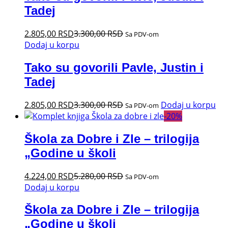
Tadej
2.805,00
RSD
3.300,00
RSD
Sa PDV-om
Dodaj u korpu
Tako su govorili Pavle, Justin i
Tadej
2.805,00
RSD
3.300,00
RSD
Dodaj u korpu
Sa PDV-om
-
20
%
Škola za Dobre i Zle – trilogija
„Godine u školi
4.224,00
RSD
5.280,00
RSD
Sa PDV-om
Dodaj u korpu
Škola za Dobre i Zle – trilogija
„Godine u školi