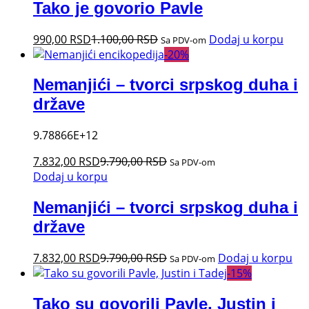
Tako je govorio Pavle
990,00
RSD
1.100,00
RSD
Dodaj u korpu
Sa PDV-om
-
20
%
Nemanjići – tvorci srpskog duha i
države
9.78866E+12
7.832,00
RSD
9.790,00
RSD
Sa PDV-om
Dodaj u korpu
Nemanjići – tvorci srpskog duha i
države
7.832,00
RSD
9.790,00
RSD
Dodaj u korpu
Sa PDV-om
-
15
%
Tako su govorili Pavle, Justin i