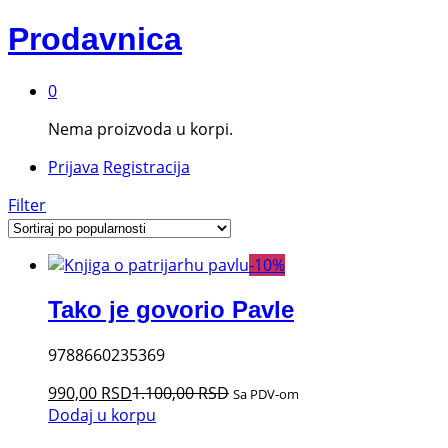
Prodavnica
0
Nema proizvoda u korpi.
Prijava
Registracija
Filter
-
10
%
Tako je govorio Pavle
9788660235369
990,00
RSD
1.100,00
RSD
Sa PDV-om
Dodaj u korpu