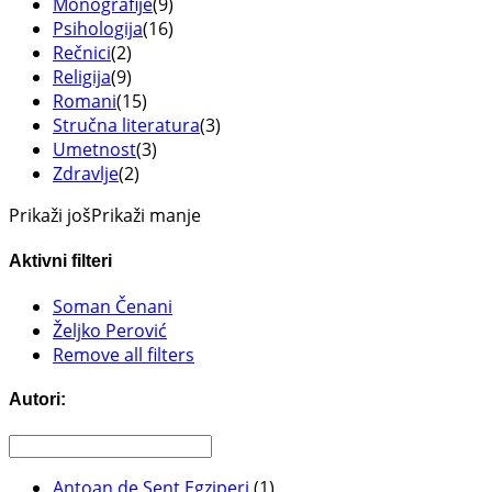
Monografije
(9)
Psihologija
(16)
Rečnici
(2)
Religija
(9)
Romani
(15)
Stručna literatura
(3)
Umetnost
(3)
Zdravlje
(2)
Prikaži još
Prikaži manje
Aktivni filteri
Soman Čenani
Željko Perović
Remove all filters
Autori:
Antoan de Sent Egziperi
(1)