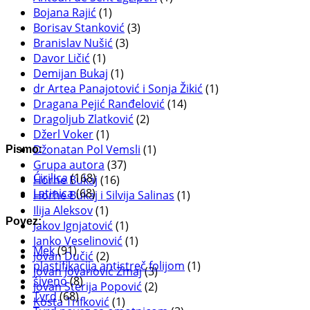
Bojana Rajić
(1)
Borisav Stanković
(3)
Branislav Nušić
(3)
Davor Ličić
(1)
Demijan Bukaj
(1)
dr Artea Panajotović i Sonja Žikić
(1)
Dragana Pejić Ranđelović
(14)
Dragoljub Zlatković
(2)
Džerl Voker
(1)
Džonatan Pol Vemsli
(1)
Pismo:
Grupa autora
(37)
Ćirilica
(168)
Horhe Bukaj
(16)
Latinica
(68)
Horhe Bukaj i Silvija Salinas
(1)
Ilija Aleksov
(1)
Povez:
Jakov Ignjatović
(1)
Janko Veselinović
(1)
Mek
(91)
Jovan Dučić
(2)
plastifikacija antistreč folijom
(1)
Jovan Jovanović Zmaj
(3)
šiveno
(8)
Jovan Sterija Popović
(2)
Tvrd
(68)
Kosta Trifković
(1)