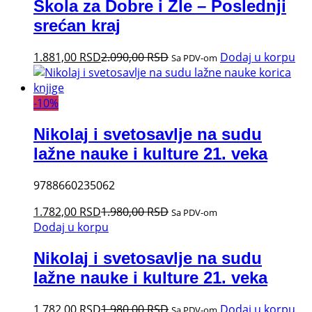
Škola za Dobre i Zle – Poslednji
srećan kraj
1.881,00
RSD
2.090,00
RSD
Dodaj u korpu
Sa PDV-om
-
10
%
Nikolaj i svetosavlje na sudu
lažne nauke i kulture 21. veka
9788660235062
1.782,00
RSD
1.980,00
RSD
Sa PDV-om
Dodaj u korpu
Nikolaj i svetosavlje na sudu
lažne nauke i kulture 21. veka
1.782,00
RSD
1.980,00
RSD
Dodaj u korpu
Sa PDV-om