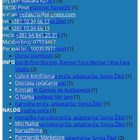
Srpskih vladara 427
Vladimir Mančić
(13)
18300 Pirot
Vuk Stefanović Karadžić
(1)
e-mail:
redakcija@pi-press.com
Željko Perović
(4)
tel.
+381 10 34 66 17
adaptacija: Sonja Žikić
(1)
tel.
+381 10 34 66 19
Boban Mitić
(1)
mob.
+381 64 841 25 31
Branislav Cvetković
(1)
Matični broj: 07933487
Branko Ćopić
(2)
Poreski br.: 100357977
Dobrila Nezić (stihovi)
(1)
Dunja Davidović
(2)
INFO
Đordi Prio Burges, Ramon Tora Bernat i Ima Fare
Vilalta
(2)
Uslovi korišćenja
engleska narodna priča, adaptacija: Sonja Žikić
(1)
Dostava i plaćanje
Fjodor M. Dostojevski
(1)
Kontakt
Hertrudis Gomes de Aveljaneda
(1)
O Nama
Milica Jakovljević Mir-Jam
(1)
narodna priča, adaptacija: Sonja Žikić
(1)
NALOG
Narodne priče
(1)
nemačka narodna priča, adaptacija: Sonja Žikić
(1)
Moj Nalog
norveška narodna priča, adaptacija: Sonja Žikić
(1)
Narudžbine
Otac Tadej
(1)
Partnerski Marketing
ruska narodna priča, adaptacija: Sonja Žikič
(2)