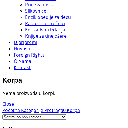
Priče za decu
Slikovnice
Enciklopedije za decu
Radosnice i rečnici
Edukativna izdanja
Knjige za tinejdžere
U pripremi
Novosti
Foreign Rights
O Nama
Kontakt
Korpa
Nema proizvoda u korpi.
Close
Početna
Kategorije
Pretraga
0
Korpa