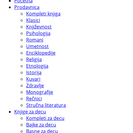
Početna
Prodavnica
Kompleti knjiga
Klasici
Književnost
Psihologija
Romani
Umetnost
Enciklopedije
Religija
Etnologija
Istorija
Kuvari
Zdravlje
Monografije
Rečnici
Stručna literatura
Knjige za decu
Kompleti za decu
Bajke za decu
Basne za decu