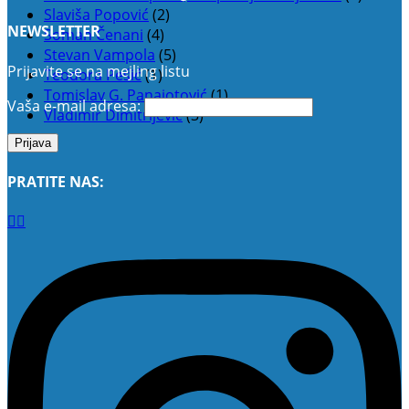
Slaviša Popović
(2)
NEWSLETTER
Soman Čenani
(4)
Stevan Vampola
(5)
Prijavite se na mejling listu
Teodora Pešić
(1)
Tomislav G. Panajotović
(1)
Vaša e-mail adresa:
Vladimir Dimitrijević
(3)
PRATITE NAS: